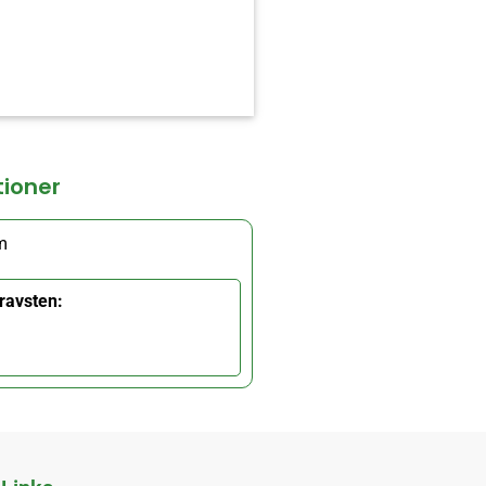
tioner
m
ravsten: