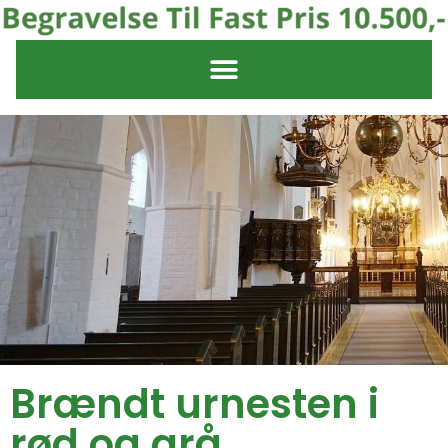
Brændt urnesten i
rød og grå