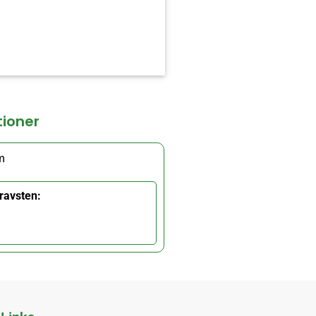
tioner
m
ravsten: