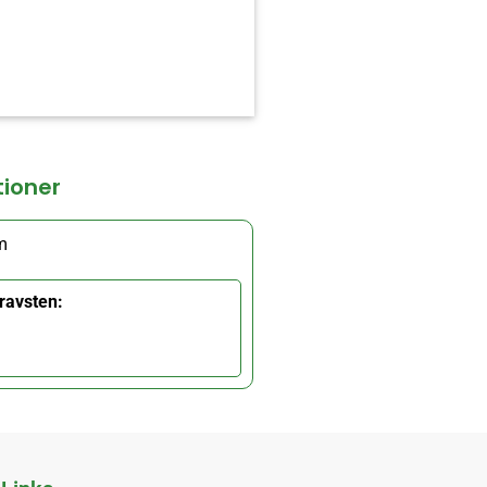
tioner
m
ravsten: