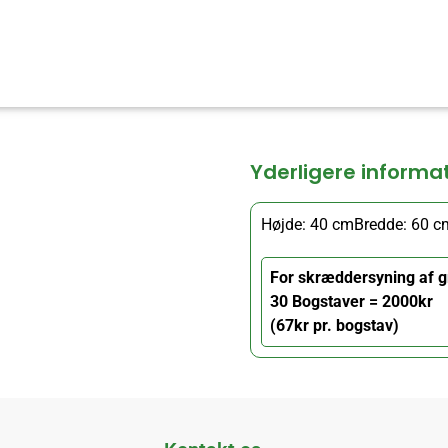
Yderligere informa
Højde: 40 cm
Bredde: 60 c
For skræddersyning af g
30 Bogstaver = 2000kr
(67kr pr. bogstav)